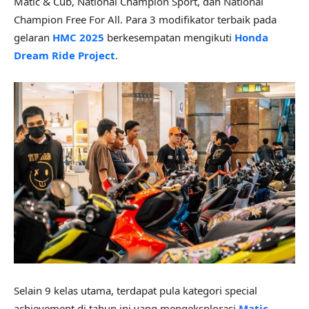
Matic & Cub, National Champion Sport, dan National
Champion Free For All. Para 3 modifikator terbaik pada
gelaran
HMC 2025
berkesempatan mengikuti
Honda
Dream Ride Project
.
Selain 9 kelas utama, terdapat pula kategori special
achievement di tahun ini yang mengeksplorasi
Matic