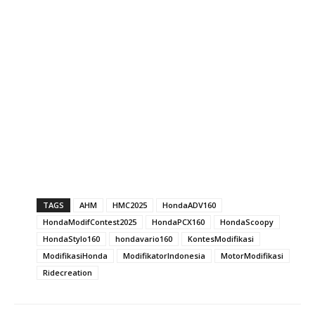
TAGS
AHM
HMC2025
HondaADV160
HondaModifContest2025
HondaPCX160
HondaScoopy
HondaStylo160
hondavario160
KontesModifikasi
ModifikasiHonda
ModifikatorIndonesia
MotorModifikasi
Ridecreation