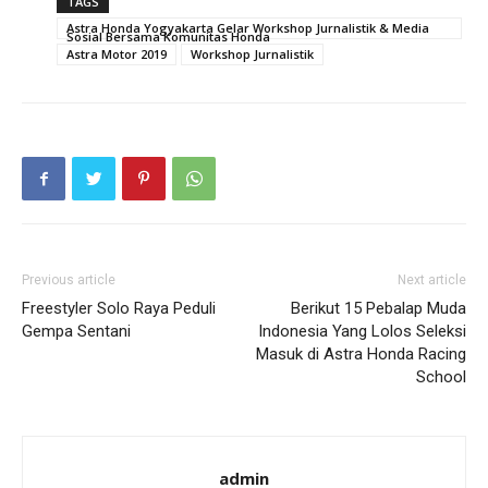
TAGS
Astra Honda Yogyakarta Gelar Workshop Jurnalistik & Media
Sosial Bersama Komunitas Honda
Astra Motor 2019
Workshop Jurnalistik
Previous article
Next article
Freestyler Solo Raya Peduli
Berikut 15 Pebalap Muda
Gempa Sentani
Indonesia Yang Lolos Seleksi
Masuk di Astra Honda Racing
School
admin