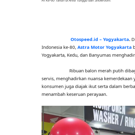
RI Ke-80 Tahun di Area Tunggu dan Showroom.
Otospeed.id – Yogyakarta
.
D
Indonesia ke-80,
Astra Motor Yogyakarta
b
Yogyakarta, Kedu, dan Banyumas menghadir
Ribuan balon merah putih dibagikan
servis, menghadirkan nuansa kemerdekaan ya
konsumen juga diajak ikut serta dalam ber
menambah keseruan perayaan.