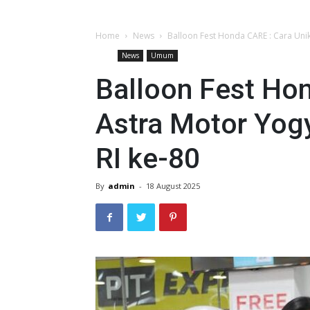
Home
News
Balloon Fest Honda CARE : Cara Uni
News
Umum
Balloon Fest Ho
Astra Motor Yog
RI ke-80
By
admin
-
18 August 2025