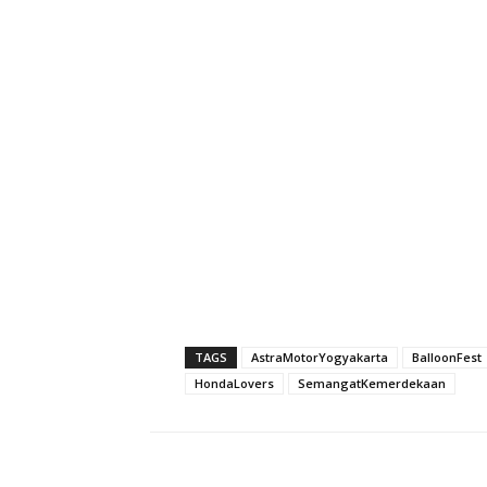
TAGS
AstraMotorYogyakarta
BalloonFest
HondaLovers
SemangatKemerdekaan