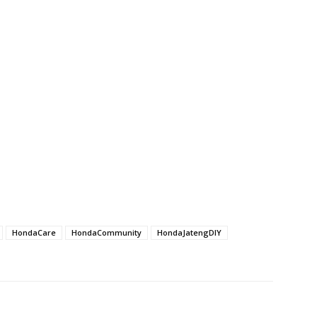
HondaCare
HondaCommunity
HondaJatengDIY