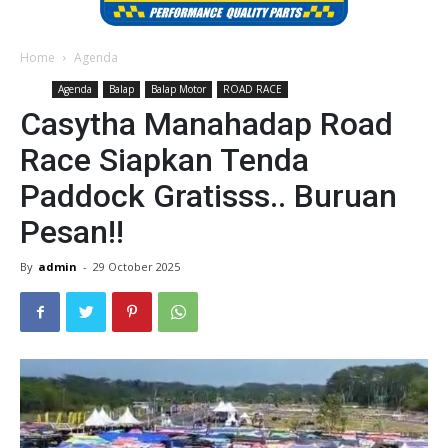
Home
Agenda
Agenda
Balap
Balap Motor
ROAD RACE
Casytha Manahadap Road
Race Siapkan Tenda
Paddock Gratisss.. Buruan
Pesan!!
By
admin
-
29 October 2025