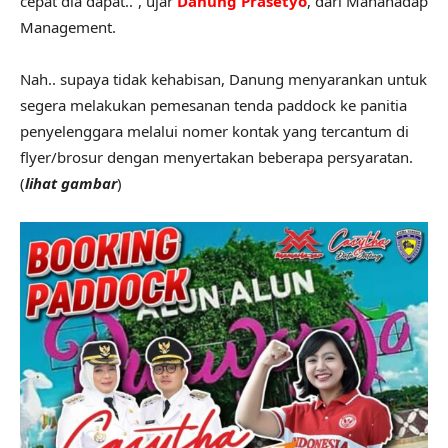
cepat dia dapat..”, ujar
Danung Prasetyo
, dari Manahadap
Management.
Nah.. supaya tidak kehabisan, Danung menyarankan untuk
segera melakukan pemesanan tenda paddock ke panitia
penyelenggara melalui nomer kontak yang tercantum di
flyer/brosur dengan menyertakan beberapa persyaratan.
(
lihat gambar
)