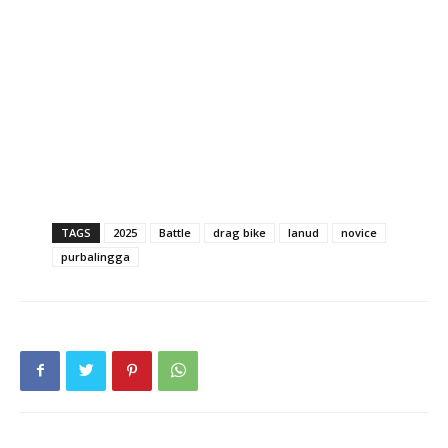
TAGS
2025
Battle
drag bike
lanud
novice
purbalingga