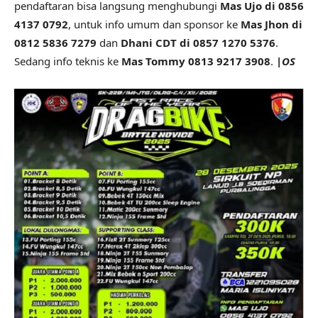
pendaftaran bisa langsung menghubungi
Mas Ujo di 0856
4137 0792
, untuk info umum dan sponsor ke
Mas Jhon di
0812 5836 7279
dan
Dhani CDT di 0857 1270 5376
.
Sedang info teknis ke
Mas Tommy 0813 9217 3908
.
|OS