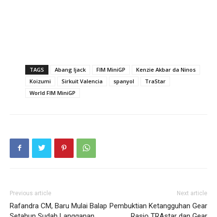
TAGS
Abang Ijack
FIM MiniGP
Kenzie Akbar da Ninos
Koizumi
Sirkuit Valencia
spanyol
TraStar
World FIM MiniGP
Previous article
Next article
Rafandra CM, Baru Mulai Balap
Pembuktian Ketangguhan Gear
Setahun Sudah Langganan
Rasio TRAstar dan Gear