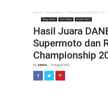
Home
Balap Motor
Hasil Juara DANBRIGIF CUP –
Balap Motor
Hasil Balap
ROAD RACE
Hasil Juara DAN
Supermoto dan 
Championship 2
By
admin
-
14 August 2022