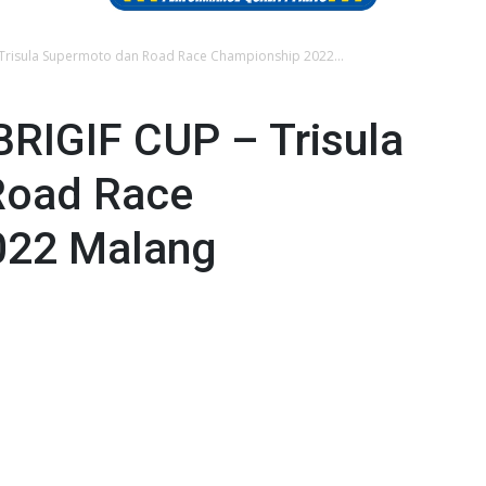
 Trisula Supermoto dan Road Race Championship 2022...
BRIGIF CUP – Trisula
Road Race
022 Malang