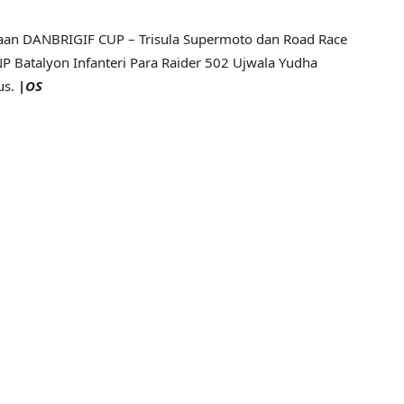
uaraan DANBRIGIF CUP – Trisula Supermoto dan Road Race
NP Batalyon Infanteri Para Raider 502 Ujwala Yudha
us.
|
OS