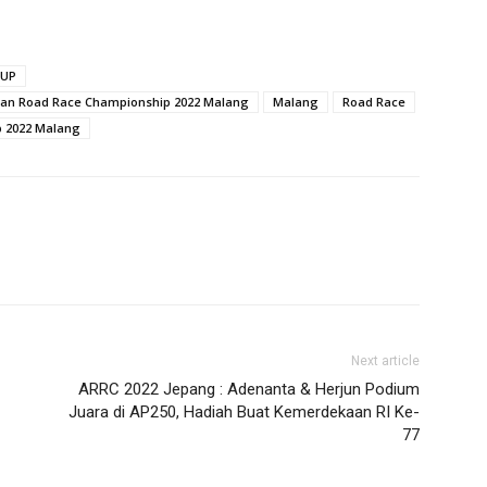
CUP
 dan Road Race Championship 2022 Malang
Malang
Road Race
p 2022 Malang
Next article
ARRC 2022 Jepang : Adenanta & Herjun Podium
Juara di AP250, Hadiah Buat Kemerdekaan RI Ke-
77