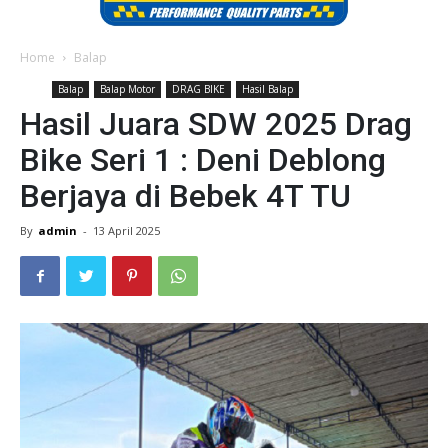
Home
Balap
Balap
Balap Motor
DRAG BIKE
Hasil Balap
Hasil Juara SDW 2025 Drag
Bike Seri 1 : Deni Deblong
Berjaya di Bebek 4T TU
By
admin
-
13 April 2025