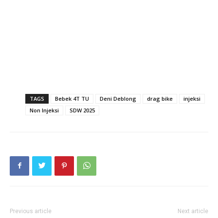
TAGS
Bebek 4T TU
Deni Deblong
drag bike
injeksi
Non Injeksi
SDW 2025
Previous article
Next article