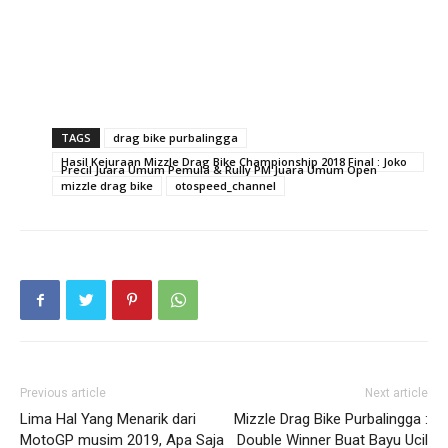
TAGS
drag bike purbalingga
Hasil Kejuraan Mizzle Drag Bike Championship 2018 Final : Joko
Precil Juara Umum Pemula & Rully PM Juara Umum Open
mizzle drag bike
otospeed_channel
Previous article
Next article
Lima Hal Yang Menarik dari
Mizzle Drag Bike Purbalingga :
MotoGP musim 2019, Apa Saja
Double Winner Buat Bayu Ucil