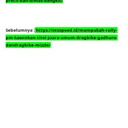
precil-dan-dimas-bangkit/
Sebelumnya :
https://otospeed.id/mampukah-rully-
pm-kawinkan-titel-juara-umum-dragbike-gadhuro-
dandragbike-mizzle/