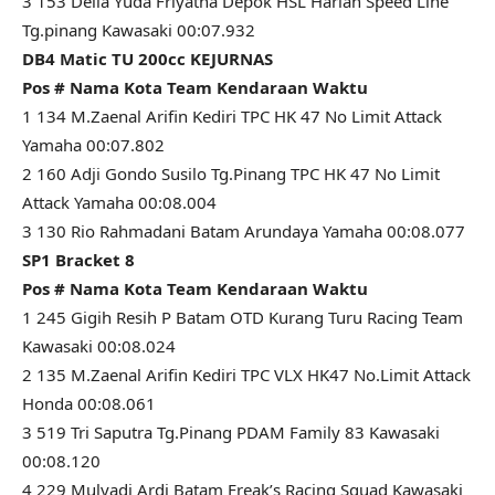
3 153 Della Yuda Friyatna Depok HSL Harian Speed Line
Tg.pinang Kawasaki 00:07.932
DB4 Matic TU 200cc KEJURNAS
Pos # Nama Kota Team Kendaraan Waktu
1 134 M.Zaenal Arifin Kediri TPC HK 47 No Limit Attack
Yamaha 00:07.802
2 160 Adji Gondo Susilo Tg.Pinang TPC HK 47 No Limit
Attack Yamaha 00:08.004
3 130 Rio Rahmadani Batam Arundaya Yamaha 00:08.077
SP1 Bracket 8
Pos # Nama Kota Team Kendaraan Waktu
1 245 Gigih Resih P Batam OTD Kurang Turu Racing Team
Kawasaki 00:08.024
2 135 M.Zaenal Arifin Kediri TPC VLX HK47 No.Limit Attack
Honda 00:08.061
3 519 Tri Saputra Tg.Pinang PDAM Family 83 Kawasaki
00:08.120
4 229 Mulyadi Ardi Batam Freak’s Racing Squad Kawasaki