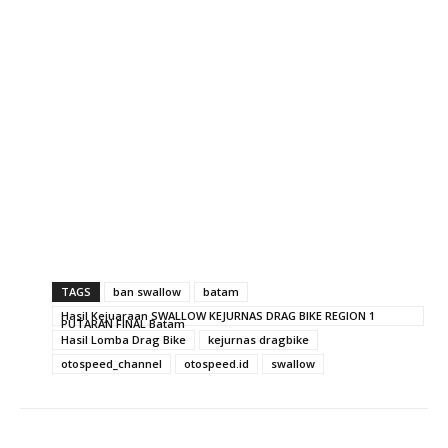
TAGS
ban swallow
batam
Hasil Kejuaraan SWALLOW KEJURNAS DRAG BIKE REGION 1
PUTARAN FINAL Batam
Hasil Lomba Drag Bike
kejurnas dragbike
otospeed_channel
otospeed.id
swallow