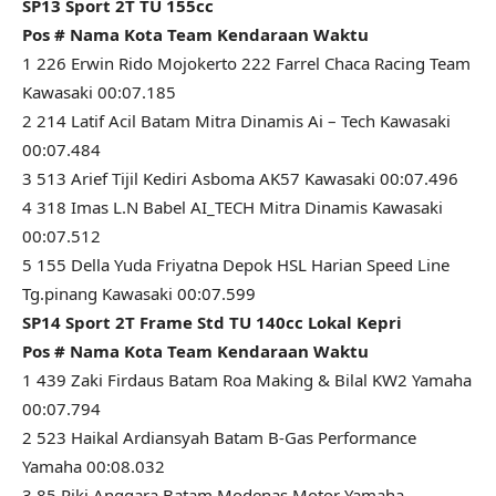
SP13 Sport 2T TU 155cc
Pos # Nama Kota Team Kendaraan Waktu
1 226 Erwin Rido Mojokerto 222 Farrel Chaca Racing Team
Kawasaki 00:07.185
2 214 Latif Acil Batam Mitra Dinamis Ai – Tech Kawasaki
00:07.484
3 513 Arief Tijil Kediri Asboma AK57 Kawasaki 00:07.496
4 318 Imas L.N Babel AI_TECH Mitra Dinamis Kawasaki
00:07.512
5 155 Della Yuda Friyatna Depok HSL Harian Speed Line
Tg.pinang Kawasaki 00:07.599
SP14 Sport 2T Frame Std TU 140cc Lokal Kepri
Pos # Nama Kota Team Kendaraan Waktu
1 439 Zaki Firdaus Batam Roa Making & Bilal KW2 Yamaha
00:07.794
2 523 Haikal Ardiansyah Batam B-Gas Performance
Yamaha 00:08.032
3 85 Riki Anggara Batam Modenas Motor Yamaha