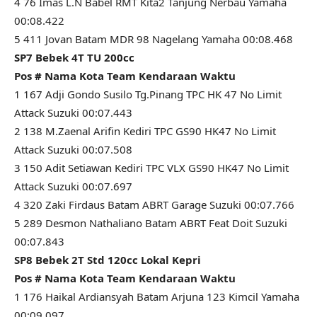
4 76 Imas L.N Babel RMT Kita2 Tanjung Nerbau Yamaha
00:08.422
5 411 Jovan Batam MDR 98 Nagelang Yamaha 00:08.468
SP7 Bebek 4T TU 200cc
Pos # Nama Kota Team Kendaraan Waktu
1 167 Adji Gondo Susilo Tg.Pinang TPC HK 47 No Limit
Attack Suzuki 00:07.443
2 138 M.Zaenal Arifin Kediri TPC GS90 HK47 No Limit
Attack Suzuki 00:07.508
3 150 Adit Setiawan Kediri TPC VLX GS90 HK47 No Limit
Attack Suzuki 00:07.697
4 320 Zaki Firdaus Batam ABRT Garage Suzuki 00:07.766
5 289 Desmon Nathaliano Batam ABRT Feat Doit Suzuki
00:07.843
SP8 Bebek 2T Std 120cc Lokal Kepri
Pos # Nama Kota Team Kendaraan Waktu
1 176 Haikal Ardiansyah Batam Arjuna 123 Kimcil Yamaha
00:09.097