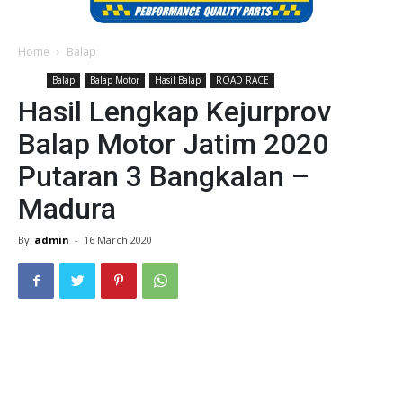
Home
Balap
Balap
Balap Motor
Hasil Balap
ROAD RACE
Hasil Lengkap Kejurprov
Balap Motor Jatim 2020
Putaran 3 Bangkalan –
Madura
By
admin
-
16 March 2020