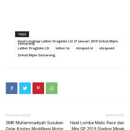
TAGS
Hasil Lengkap Latber Dragbike LSI 27 Januari 2019 Sirkuit Mijen
Semarang
Latber Dragbike LSI
latber lsi
otosped.id
otospeed
Sirkuit Mijen Semarang
Previous article
Next article
SMK Muhammadiyah Susukan
Hasil Lomba Matic Race dan
Gelar Kontes Modifikasi Motor
Mini GP 2019 Stadion Minak