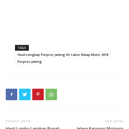
TAGS
Hasil Lengkap Porprov Jateng XV Cabor Balap Motor 2018
Porprov Jateng
Previous article
Next article
Hasil Lomba Lengkap Bupati
Jelang Kejurnas Motoprix