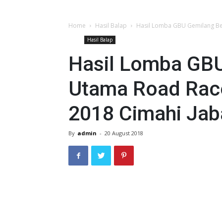
Home
Hasil Balap
Hasil Lomba GBU Gemilang Be
Hasil Balap
Hasil Lomba GBU
Utama Road Rac
2018 Cimahi Jab
By
admin
-
20 August 2018