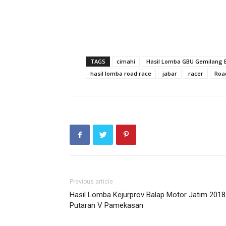
TAGS
cimahi
Hasil Lomba GBU Gemilang 
hasil lomba road race
jabar
racer
Roa
Previous article
Hasil Lomba Kejurprov Balap Motor Jatim 2018
Putaran V Pamekasan