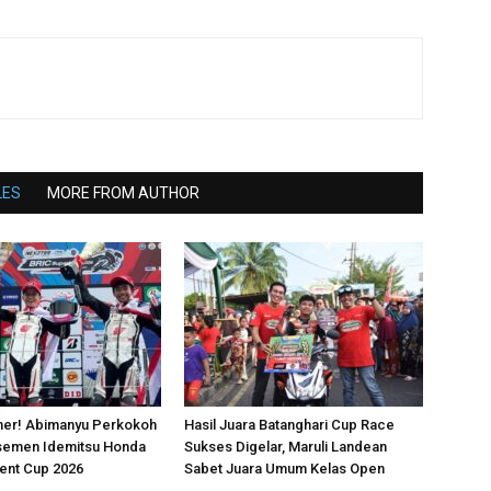
LES
MORE FROM AUTHOR
ner! Abimanyu Perkokoh
Hasil Juara Batanghari Cup Race
semen Idemitsu Honda
Sukses Digelar, Maruli Landean
lent Cup 2026
Sabet Juara Umum Kelas Open