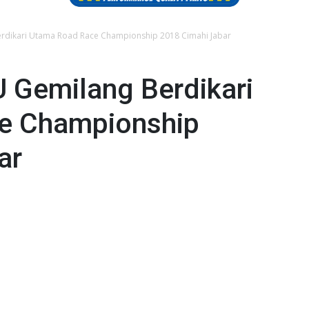
rdikari Utama Road Race Championship 2018 Cimahi Jabar
 Gemilang Berdikari
e Championship
ar