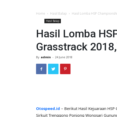
Home
Hasil Balap
Hasil Lomba HSP Championshi
Hasil Balap
Hasil Lomba HS
Grasstrack 2018
By
admin
-
24 June 2018
Otospeed.id
– Berikut Hasil Kejuaraan HSP
Sirkuit Trenggono Ponjong Wonosari Gunung 