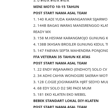
5. 0 #N/A #N/A #N/A
MINI MOTO 10-15 TAHUN
POST START NAMA ASAL TEAM
1. 140 R.ADI YUDA KARANGANYAR SIJARWO
2. 144B BAGAS WARAS MANISRENGGO KLATE
READY MX
3. 158 M.HISYAM KARANGMOJO GUNUNG KI
4. 138B IKHSAN BROILER GUNUNG KIDUL 
5. 147 FABYAN SEPTA MAHENDRA PONJONG
FFA VETERAN 35 TAHUN KE ATAS
POST START NAMA ASAL TEAM
1. 22 ENDY WIJANARKO (ENDHOT) SOLO CV 
2. 34 ADHI CAHYA WONOGIRI SAERAH MO
3. 128 C.OGIE JOGYAKARTA HJRT SEDYO M
4. 68 EDY SOLO D2 SRI PADI MUM
5. 181 EKO KLATEN EKO MEBEL
BEBEK STANDART LOKAL DIY-KLATEN
POST START NAMA ASAL TEAM