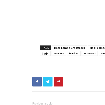
TAGS
Hasil Lomba Grasstrack
Hasil Lomb
jogja
swallow
tracker
wonosari
Won
Previous article