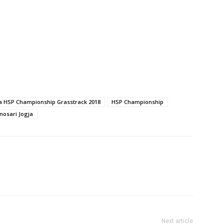
a HSP Championship Grasstrack 2018
HSP Championship
osari Jogja
Next article