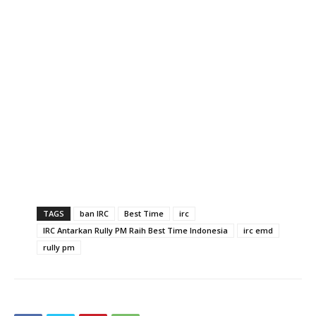
TAGS
ban IRC
Best Time
irc
IRC Antarkan Rully PM Raih Best Time Indonesia
irc emd
rully pm