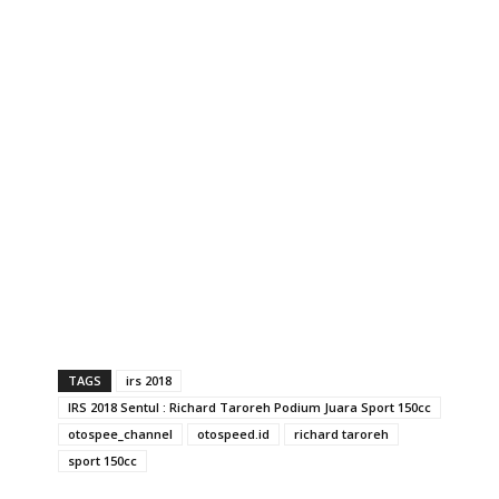
TAGS
irs 2018
IRS 2018 Sentul : Richard Taroreh Podium Juara Sport 150cc
otospee_channel
otospeed.id
richard taroreh
sport 150cc