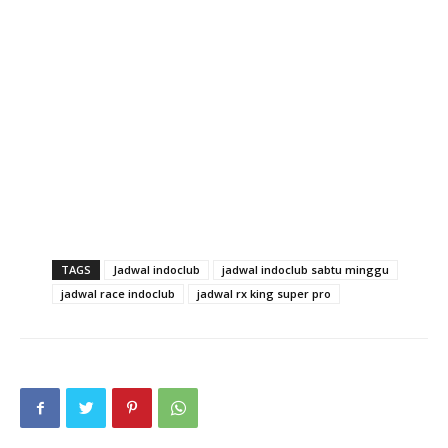
TAGS
Jadwal indoclub
jadwal indoclub sabtu minggu
jadwal race indoclub
jadwal rx king super pro