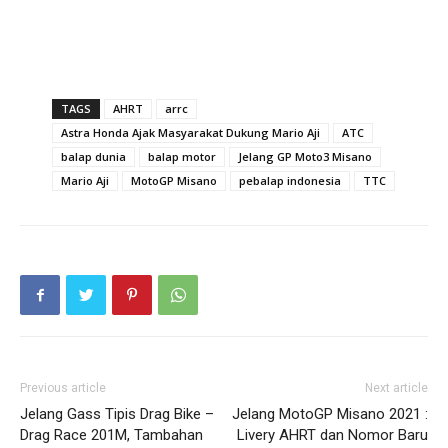
TAGS
AHRT
arrc
Astra Honda Ajak Masyarakat Dukung Mario Aji
ATC
balap dunia
balap motor
Jelang GP Moto3 Misano
Mario Aji
MotoGP Misano
pebalap indonesia
TTC
Previous article
Next article
Jelang Gass Tipis Drag Bike –
Jelang MotoGP Misano 2021 :
Drag Race 201M, Tambahan
Livery AHRT dan Nomor Baru