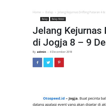
Home
Balap
Jelang Kejurnas Drifting Putaran 4 & 5
Balap
Balap Mobil
Jelang Kejurnas D
di Jogja 8 – 9 
By
admin
-
4 December 2018
Otospeed.id
– Jogja
. Buat pecinta ba
datang apalagi event yang akan digelar di akh