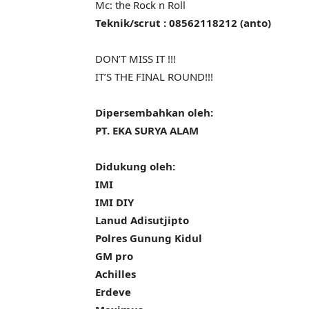
Mc: the Rock n Roll
Teknik/scrut :
08562118212 (anto)
DON’T MISS IT !!!
IT’S THE FINAL ROUND!!!
Dipersembahkan oleh:
PT. EKA SURYA ALAM
Didukung oleh:
IMI
IMI DIY
Lanud Adisutjipto
Polres Gunung Kidul
GM pro
Achilles
Erdeve