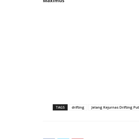
Maximus
TAGS
drifting
Jelang Kejurnas Drifting Pu