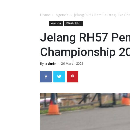
Home
Agenda
Jelang RH57 Pemula Drag Bike C
Agenda
DRAG BIKE
Jelang RH57 Pem
Championship 2
By
admin
-
26 March 2026