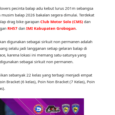
vers pecinta balap adu kebut lurus 201m sebangsa
dan musim balap 2026 bakalan segera dimulai. Terdekat
alap drag bike garapan
Club Motor Solo (CMS)
dan
ngan
RH57
dan
IMI Kabupaten Grobogan
.
akan digunakan sebagai sirkuit non permanen adalah
ng selalu jadi langganan setiap gelaran balap di
ace, karena lokasi ini memang satu-satunya yang
k digunakan sebagai sirkuit non permanen.
ajikan sebanyak 22 kelas yang terbagi menjadi empat
in Bracket (6 kelas), Poin Non Bracket (7 Kelas), Poin
s).