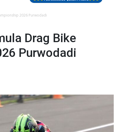
hampionship 2026 Purwodadi
ula Drag Bike
026 Purwodadi