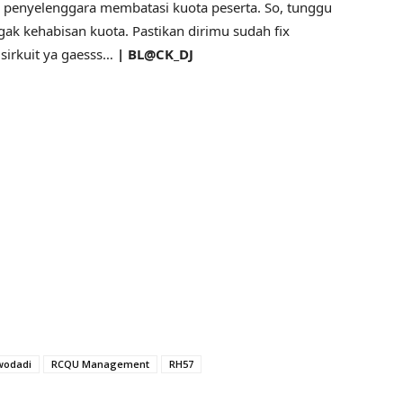
ia penyelenggara membatasi kuota peserta. So, tunggu
gak kehabisan kuota. Pastikan dirimu sudah fix
 sirkuit ya gaesss…
| BL@CK_DJ
wodadi
RCQU Management
RH57