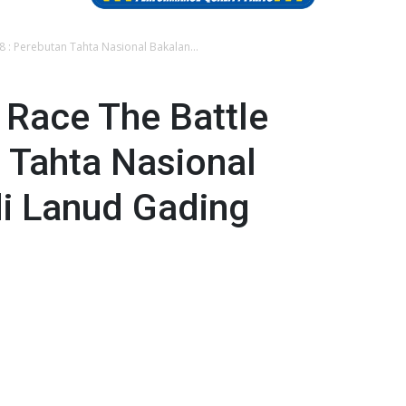
8 : Perebutan Tahta Nasional Bakalan...
 Race The Battle
 Tahta Nasional
di Lanud Gading