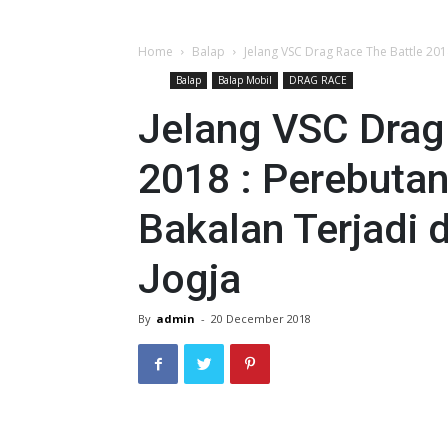
Home
Balap
Jelang VSC Drag Race The Battle 201
Balap
Balap Mobil
DRAG RACE
Jelang VSC Drag
2018 : Perebutan
Bakalan Terjadi 
Jogja
By
admin
-
20 December 2018