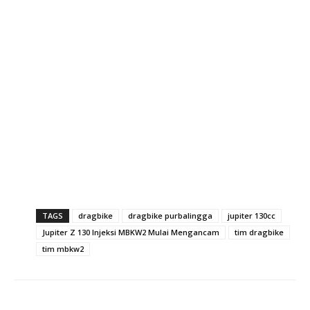
TAGS
dragbike
dragbike purbalingga
jupiter 130cc
Jupiter Z 130 Injeksi MBKW2 Mulai Mengancam
tim dragbike
tim mbkw2