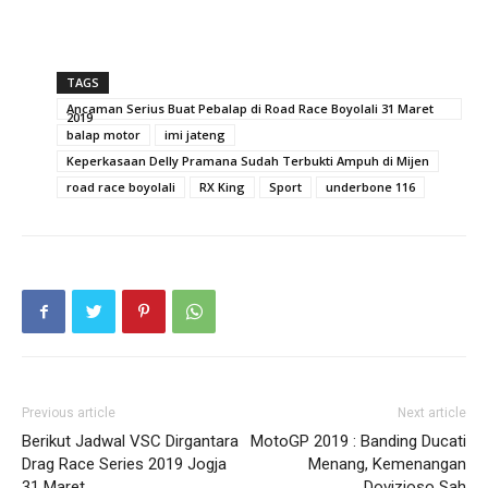
TAGS
Ancaman Serius Buat Pebalap di Road Race Boyolali 31 Maret
2019
balap motor
imi jateng
Keperkasaan Delly Pramana Sudah Terbukti Ampuh di Mijen
road race boyolali
RX King
Sport
underbone 116
Previous article
Next article
Berikut Jadwal VSC Dirgantara
MotoGP 2019 : Banding Ducati
Drag Race Series 2019 Jogja
Menang, Kemenangan
31 Maret
Dovizioso Sah