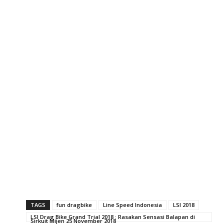
TAGS
fun dragbike
Line Speed Indonesia
LSI 2018
LSI Drag Bike Grand Trial 2018 : Rasakan Sensasi Balapan di
Sirkuit Mijen 25 November 2018