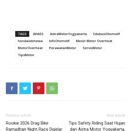
TAGS
AHASS
AstraMotorYogyakarta
EdukasiOtomotif
hondaistimewa
InfoOtomotif
Mesin Motor Overheat
MotorOverheat
PerawatanMotor
ServisMotor
TipsMotor
Previous article
Next article
Rookie 2026 Drag Bike
Tips Safety Riding Saat Hujan
Ramadhan Night Race Digelar
dari Astra Motor Yogyakarta,