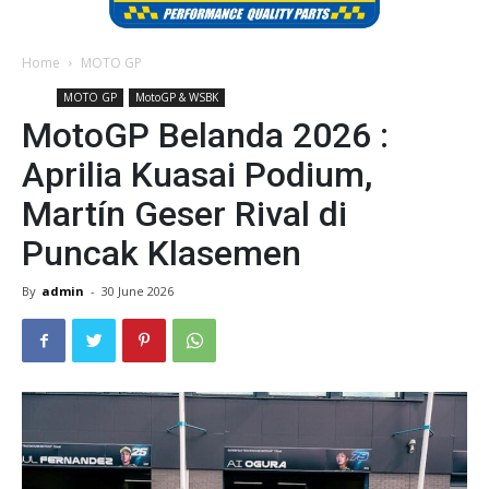
Home
MOTO GP
MOTO GP
MotoGP & WSBK
MotoGP Belanda 2026 :
Aprilia Kuasai Podium,
Martín Geser Rival di
Puncak Klasemen
By
admin
-
30 June 2026