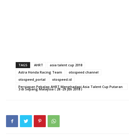
TAGS
AHRT
asia talent cup 2018
Astra Honda Racing Team
otospeed channel
otospeed_portal
otospeed.id
Persiapan Pebalap AHRT Menghadapi Asia Talent Cup Putaran
3 di Sepang Malaysia ( 28 -29 Juli 2018 )