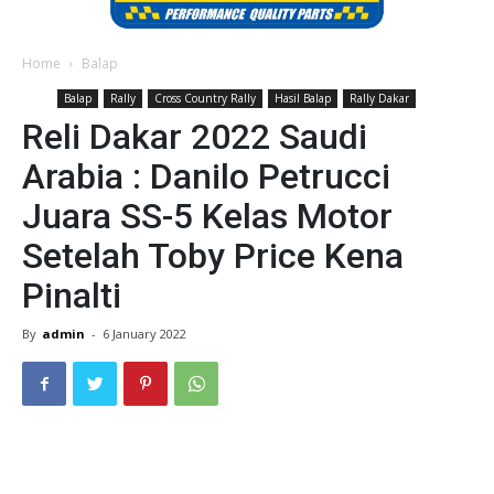
Home
Balap
Balap
Rally
Cross Country Rally
Hasil Balap
Rally Dakar
Reli Dakar 2022 Saudi
Arabia : Danilo Petrucci
Juara SS-5 Kelas Motor
Setelah Toby Price Kena
Pinalti
By
admin
-
6 January 2022