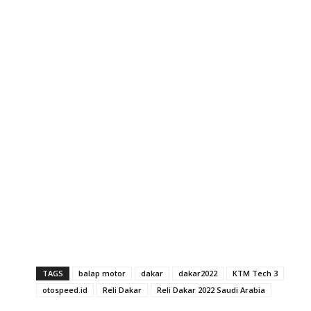
TAGS
balap motor
dakar
dakar2022
KTM Tech 3
otospeed.id
Reli Dakar
Reli Dakar 2022 Saudi Arabia