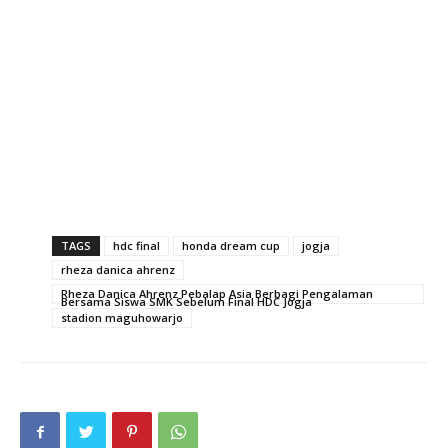
TAGS
hdc final
honda dream cup
jogja
rheza danica ahrenz
Rheza Danica Ahrenz Pebalap Asia Berbagi Pengalaman
Bersama Siswa SMK Sebelum Final HDC Jogja
stadion maguhowarjo