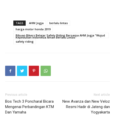
TAGS
AHM Jogja
berlalu lintas
harga motor honda 2019
Ribuan Bikers Belajar Safety Riding Bersama AHM Jogja "Wujud
Kepedulian Indonesia Aman Berlalu Lintas"
safety riding
Previous article
Next article
Bos Tech 3 Poncharal Bicara
New Avanza dan New Veloz
Mengenai Perbandingan KTM
Resmi Hadir di Jateng dan
Dan Yamaha
Yogyakarta