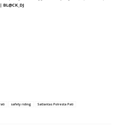
| BL@CK_DJ
ati
safety riding
Satlantas Polresta Pati