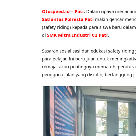
Otospeed.id – Pati
.
Dalam upaya menanamkan 
Satlantas Polresta Pati
makin gencar mengg
(safety riding) kepada para siswa baru dal
di
SMK Mitra Industri 02 Pati
.
Sasaran sosialisasi dan edukasi safety riding
para pelajar. Ini bertujuan untuk meningkat
remaja, akan pentingnya mematuhi peraturan
pengguna jalan yang disiplin, bertanggung