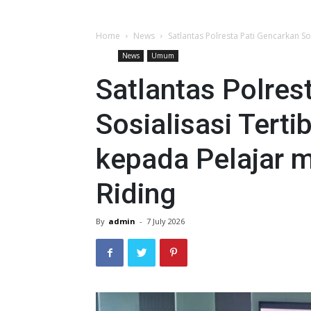
Home
News
Satlantas Polresta Pati Gencarkan Sos
News
Umum
Satlantas Polres
Sosialisasi Terti
kepada Pelajar m
Riding
By
admin
-
7 July 2026