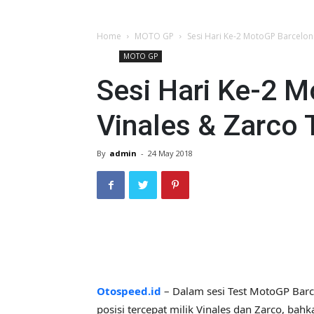
Home
MOTO GP
Sesi Hari Ke-2 MotoGP Barcelon
MOTO GP
Sesi Hari Ke-2 
Vinales & Zarco 
By
admin
-
24 May 2018
Otospeed.id
– Dalam sesi Test MotoGP Bar
posisi tercepat milik Vinales dan Zarco, bah