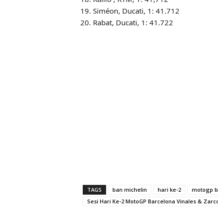
Siméon, Ducati, 1: 41.712
Rabat, Ducati, 1: 41.722
TAGS
ban michelin
hari ke-2
motogp b
Sesi Hari Ke-2 MotoGP Barcelona Vinales & Zarc