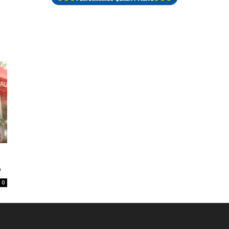
n
6
0