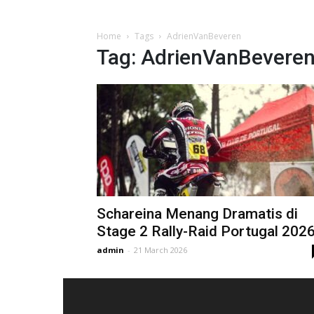
Home
Tags
AdrienVanBeveren
Tag: AdrienVanBevere
Schareina Menang Dramatis di
Stage 2 Rally-Raid Portugal 202
admin
-
21 March 2026