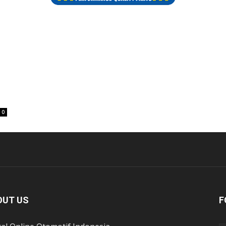
0
OUT US
F