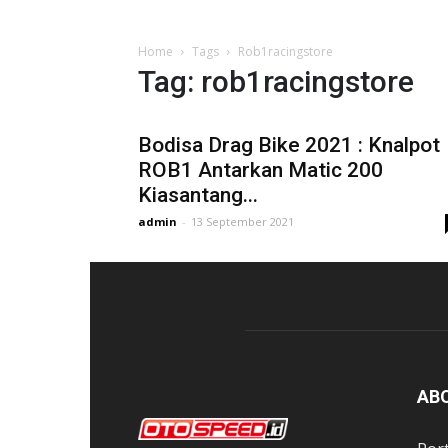
Home
Tags
Rob1racingstore
Tag: rob1racingstore
Bodisa Drag Bike 2021 : Knalpot
ROB1 Antarkan Matic 200
Kiasantang...
admin
-
13 September 2021
AB