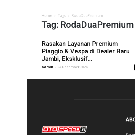
Home
Tags
RodaDuaPremium
Tag: RodaDuaPremium
Rasakan Layanan Premium
Piaggio & Vespa di Dealer Baru
Jambi, Eksklusif...
admin
-
24 December 2024
AB