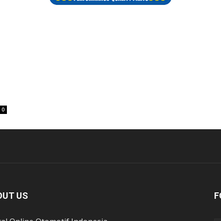
0
OUT US
F