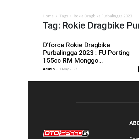
Home
Tags
Rokie Dragbike Purbalingga 2023
Tag: Rokie Dragbike Pu
D’force Rokie Dragbike
Purbalingga 2023 : FU Porting
155cc RM Monggo...
admin
-
1 May 2023
AB