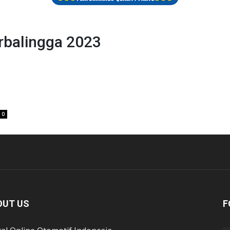
rbalingga 2023
0
OUT US
F