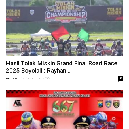
Hasil Tolak Miskin Grand Final Road Race
2025 Boyolali : Rayhan...
admin
-
28 December 2025
0