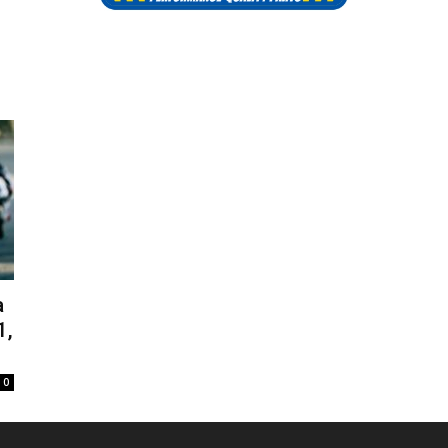
a
1,
0