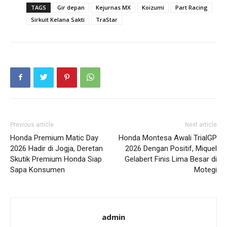
TAGS
Gir depan
Kejurnas MX
Koizumi
Part Racing
Sirkuit Kelana Sakti
TraStar
Previous article
Next article
Honda Premium Matic Day
Honda Montesa Awali TrialGP
2026 Hadir di Jogja, Deretan
2026 Dengan Positif, Miquel
Skutik Premium Honda Siap
Gelabert Finis Lima Besar di
Sapa Konsumen
Motegi
admin