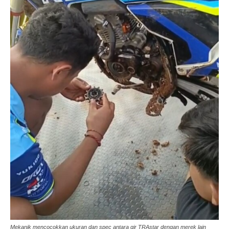
Mekanik mencocokkan ukuran dan spec antara gir TRAstar dengan merek lain