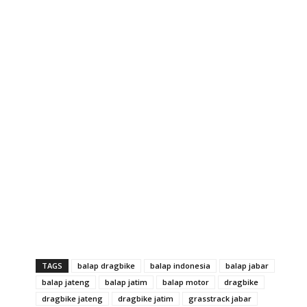
TAGS
balap dragbike
balap indonesia
balap jabar
balap jateng
balap jatim
balap motor
dragbike
dragbike jateng
dragbike jatim
grasstrack jabar