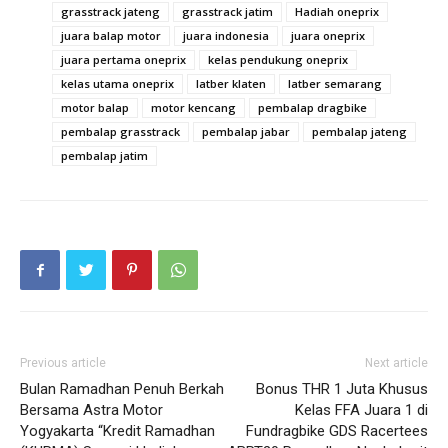
grasstrack jateng
grasstrack jatim
Hadiah oneprix
juara balap motor
juara indonesia
juara oneprix
juara pertama oneprix
kelas pendukung oneprix
kelas utama oneprix
latber klaten
latber semarang
motor balap
motor kencang
pembalap dragbike
pembalap grasstrack
pembalap jabar
pembalap jateng
pembalap jatim
Previous article
Next article
Bulan Ramadhan Penuh Berkah
Bonus THR 1 Juta Khusus
Bersama Astra Motor
Kelas FFA Juara 1 di
Yogyakarta “Kredit Ramadhan
Fundragbike GDS Racertees