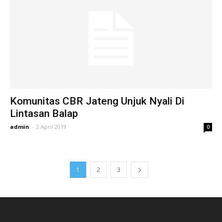
Komunitas CBR Jateng Unjuk Nyali Di
Lintasan Balap
admin
-
2 April 2019
0
1
2
3