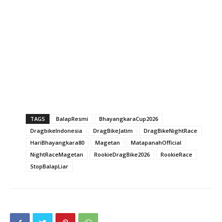
TAGS
BalapResmi
BhayangkaraCup2026
DragbikeIndonesia
DragBikeJatim
DragBikeNightRace
HariBhayangkara80
Magetan
MatapanahOfficial
NightRaceMagetan
RookieDragBike2026
RookieRace
StopBalapLiar