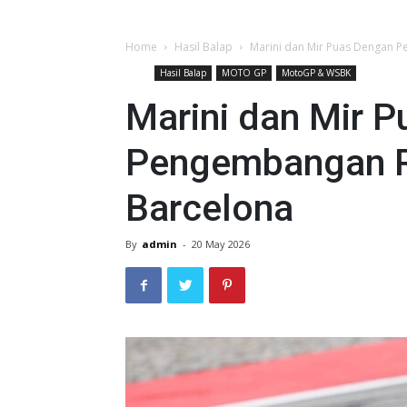
Home
Hasil Balap
Marini dan Mir Puas Dengan 
Hasil Balap
MOTO GP
MotoGP & WSBK
Marini dan Mir 
Pengembangan R
Barcelona
By
admin
-
20 May 2026