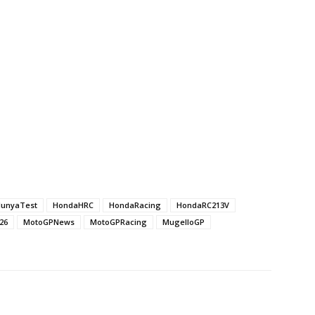
lunyaTest
HondaHRC
HondaRacing
HondaRC213V
26
MotoGPNews
MotoGPRacing
MugelloGP