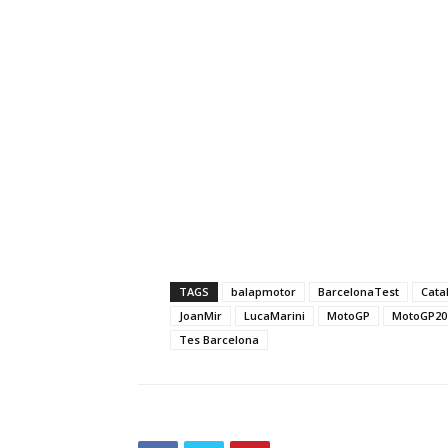
TAGS
balapmotor
BarcelonaTest
Cata
JoanMir
LucaMarini
MotoGP
MotoGP20
Tes Barcelona