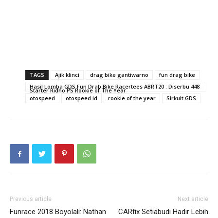
TAGS
Ajik klinci
drag bike gantiwarno
fun drag bike
Hasil Lomba GDS Fun Drab Bike Racertees ABRT20 : Diserbu 448
Starter Ridho PS Rookie of The Year
otospeed
otospeed.id
rookie of the year
Sirkuit GDS
Previous article
Next article
Funrace 2018 Boyolali: Nathan
CARfix Setiabudi Hadir Lebih