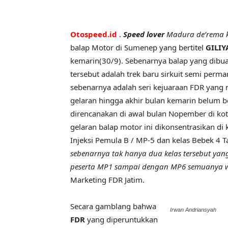
Otospeed.id
.
Speed lover
Madura de’rema 
balap Motor di Sumenep yang bertitel
GILIY
kemarin(30/9). Sebenarnya balap yang dibuat
tersebut adalah trek baru sirkuit semi perma
sebenarnya adalah seri kejuaraan FDR yang m
gelaran hingga akhir bulan kemarin belum ber
direncanakan di awal bulan Nopember di kot
gelaran balap motor ini dikonsentrasikan di 
Injeksi Pemula B / MP-5 dan kelas Bebek 4 T
sebenarnya tak hanya dua kelas tersebut y
peserta MP1 sampai dengan MP6 semuanya w
Marketing FDR Jatim.
Secara gamblang bahwa
Irwan Andriansyah
FDR
yang diperuntukkan