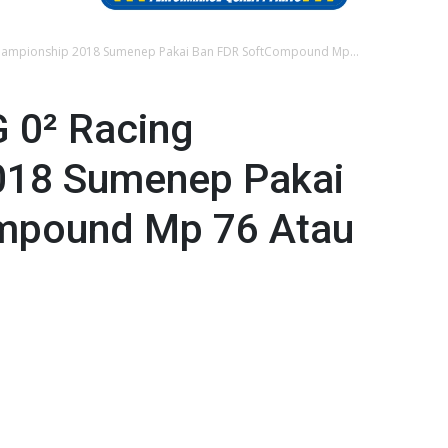
Championship 2018 Sumenep Pakai Ban FDR SoftCompound Mp...
 0² Racing
018 Sumenep Pakai
mpound Mp 76 Atau