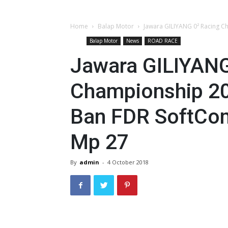
Home
Balap Motor
Jawara GILIYANG 0² Racing 
Balap Motor
News
ROAD RACE
Jawara GILIYANG
Championship 2
Ban FDR SoftCo
Mp 27
By
admin
-
4 October 2018