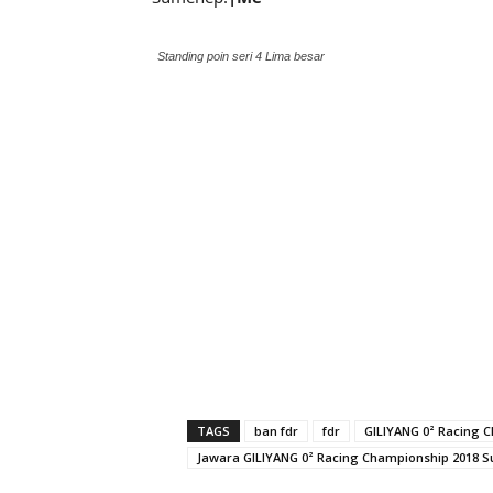
Standing poin seri 4 Lima besar
TAGS
ban fdr
fdr
GILIYANG 0² Racing 
Jawara GILIYANG 0² Racing Championship 2018 