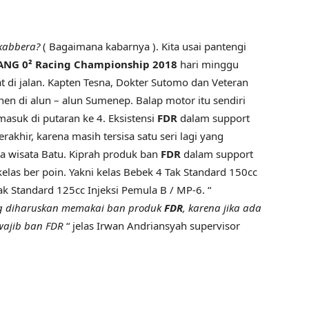
kabbera?
( Bagaimana kabarnya ). Kita usai pantengi
ANG 0² Racing Championship 2018
hari minggu
 di jalan. Kapten Tesna, Dokter Sutomo dan Veteran
nen di alun – alun Sumenep. Balap motor itu sendiri
asuk di putaran ke 4. Eksistensi
FDR
dalam support
akhir, karena masih tersisa satu seri lagi yang
a wisata Batu. Kiprah produk ban
FDR
dalam support
kelas ber poin. Yakni kelas Bebek 4 Tak Standard 150cc
ak Standard 125cc Injeksi Pemula B / MP-6. “
ang diharuskan memakai ban produk
FDR
, karena jika ada
ajib ban FDR
“ jelas Irwan Andriansyah supervisor