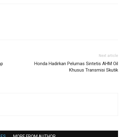
Next article
ap
Honda Hadirkan Pelumas Sintetis AHM Oil
Khusus Transmisi Skutik
LES
MORE FROM AUTHOR