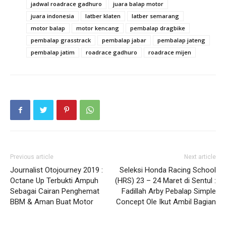
jadwal roadrace gadhuro
juara balap motor
juara indonesia
latber klaten
latber semarang
motor balap
motor kencang
pembalap dragbike
pembalap grasstrack
pembalap jabar
pembalap jateng
pembalap jatim
roadrace gadhuro
roadrace mijen
Previous article
Next article
Journalist Otojourney 2019 :
Seleksi Honda Racing School
Octane Up Terbukti Ampuh
(HRS) 23 – 24 Maret di Sentul :
Sebagai Cairan Penghemat
Fadillah Arby Pebalap Simple
BBM & Aman Buat Motor
Concept Ole Ikut Ambil Bagian