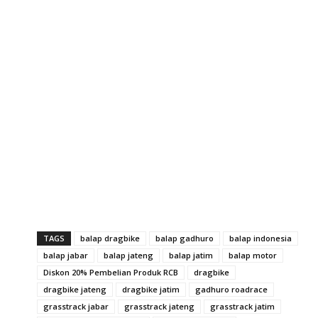
TAGS
balap dragbike
balap gadhuro
balap indonesia
balap jabar
balap jateng
balap jatim
balap motor
Diskon 20% Pembelian Produk RCB
dragbike
dragbike jateng
dragbike jatim
gadhuro roadrace
grasstrack jabar
grasstrack jateng
grasstrack jatim