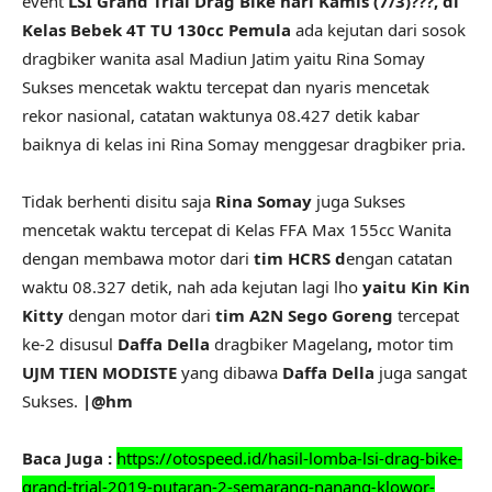
event
LSI Grand Trial Drag Bike hari Kamis (7/3)???, di
Kelas Bebek 4T TU 130cc Pemula
ada kejutan dari sosok
dragbiker wanita asal Madiun Jatim yaitu Rina Somay
Sukses mencetak waktu tercepat dan nyaris mencetak
rekor nasional, catatan waktunya 08.427 detik kabar
baiknya di kelas ini Rina Somay menggesar dragbiker pria.
Tidak berhenti disitu saja
Rina Somay
juga Sukses
mencetak waktu tercepat di Kelas FFA Max 155cc Wanita
dengan membawa motor dari
tim HCRS d
engan catatan
waktu 08.327 detik, nah ada kejutan lagi lho
yaitu Kin Kin
Kitty
dengan motor dari
tim A2N Sego Goreng
tercepat
ke-2 disusul
Daffa Della
dragbiker Magelang
,
motor tim
UJM TIEN MODISTE
yang dibawa
Daffa Della
juga sangat
Sukses.
|@hm
Baca Juga :
https://otospeed.id/hasil-lomba-lsi-drag-bike-
grand-trial-2019-putaran-2-semarang-nanang-klowor-