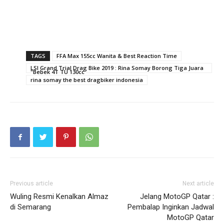
TAGS
FFA Max 155cc Wanita & Best Reaction Time
LSI Grand Trial Drag Bike 2019 : Rina Somay Borong Tiga Juara
"Bebek 4T TU 130cc
rina somay the best dragbiker indonesia
Previous article
Next article
Wuling Resmi Kenalkan Almaz
Jelang MotoGP Qatar :
di Semarang
Pembalap Inginkan Jadwal
MotoGP Qatar