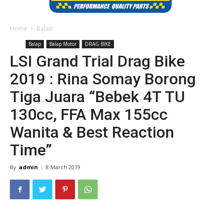
Home
Balap
Balap
Balap Motor
DRAG BIKE
LSI Grand Trial Drag Bike
2019 : Rina Somay Borong
Tiga Juara “Bebek 4T TU
130cc, FFA Max 155cc
Wanita & Best Reaction
Time”
By
admin
-
8 March 2019