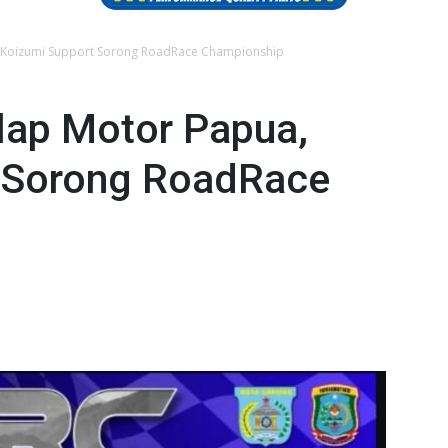
, Koizumi Support Sorong RoadRace Championship
lap Motor Papua,
 Sorong RoadRace