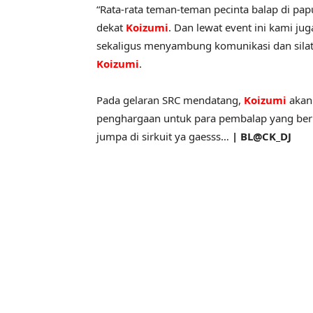
“Rata-rata teman-teman pecinta balap di p
dekat
Koizumi
. Dan lewat event ini kami ju
sekaligus menyambung komunikasi dan silat
Koizumi
.
Pada gelaran SRC mendatang,
Koizumi
akan
penghargaan untuk para pembalap yang berha
jumpa di sirkuit ya gaesss…
| BL@CK_DJ