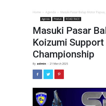
Home
Agenda
Masuki Pasar Balap Motor Papua
Agenda
Produk
ROAD RACE
Masuki Pasar Ba
Koizumi Support
Championship
By
admin
-
21 March 2025