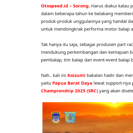
Otospeed.id – Sorong
.
Harus diakui kalau 
dalam beberapa tahun ke belakang memberi w
produk-produk unggulannya yang handal dan 
untuk mendongkrak performa motor balap a
Tak hanya itu saja, sebagai produsen part ra
mendukung perkembangan dan kemajuan bala
pembalap, tim balap dan event-event balap be
Nah.. kali ini
Koizumi
bakalan hadir dan men
yaitu
Papua Barat Daya
lewat support-nya 
Championship 2025 (SRC)
yang akan disel