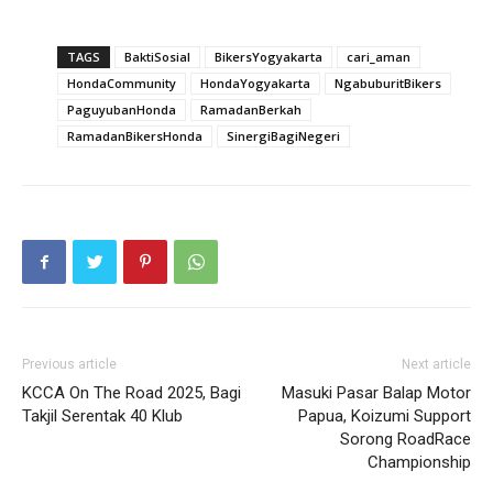
TAGS
BaktiSosial
BikersYogyakarta
cari_aman
HondaCommunity
HondaYogyakarta
NgabuburitBikers
PaguyubanHonda
RamadanBerkah
RamadanBikersHonda
SinergiBagiNegeri
Previous article
Next article
KCCA On The Road 2025, Bagi
Masuki Pasar Balap Motor
Takjil Serentak 40 Klub
Papua, Koizumi Support
Sorong RoadRace
Championship